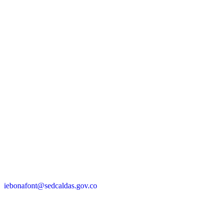
Pueblo Indígena:
EMBERA CHAMI
Organización Nacional:
ORGANIZACIÓN NACIONAL
INDIGENA DE COLOMBIA · ONIC
iebonafont@sedcaldas.gov.co
Tel.:
608 854 6027
Móvil:
+57 312 718 4530