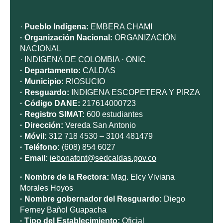
·
Pueblo Indígena:
EMBERA CHAMI
· Organización Nacional:
ORGANIZACIÓN
NACIONAL
· INDIGENA DE COLOMBIA · ONIC
· Departamento:
CALDAS
· Municipio:
RIOSUCIO
· Resguardo:
INDIGENA ESCOPETERA Y PIRZA
· Código DANE:
217614000723
· Registro SIMAT:
600 estudiantes
· Dirección:
Vereda San Antonio
· Móvil:
312 718 4530 – 3104 481479
· Teléfono:
(608) 854 6027
· Email:
iebonafont@sedcaldas.gov.co
· Nombre de la Rectora:
Mag. Elcy Viviana
Morales Hoyos
· Nombre gobernador del Resguardo:
Diego
Ferney Bañol Guapacha
· Tipo del Establecimiento:
Oficial