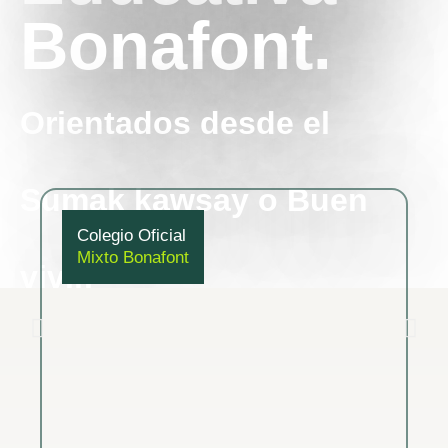
Bonafont.
Orientados desde el
Sumak kawsay o Buen
Colegio Oficial
Mixto Bonafont
vivir.