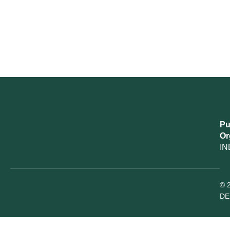
Pu
Or
IN
© 
DE