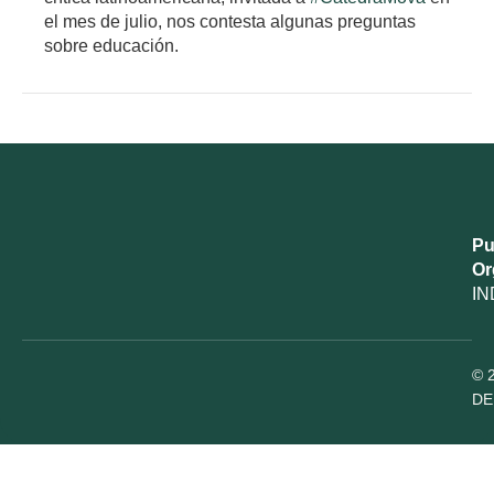
el mes de julio, nos contesta algunas preguntas
sobre educación.
Pu
Or
IN
© 
DE