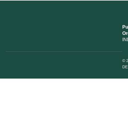
Pu
Or
IN
© 
DE