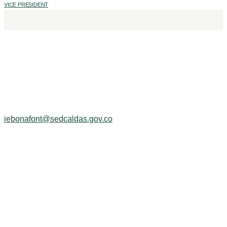
VICE PRESIDENT
Pueblo Indígena:
EMBERA CHAMI
Organización Nacional:
ORGANIZACIÓN NACIONAL
INDIGENA DE COLOMBIA · ONIC
iebonafont@sedcaldas.gov.co
Tel.:
608 854 6027
Móvil:
+57 312 718 4530
Departamento:
CALDAS
Municipio:
RIOSUCIO
Nombre del Rector:
Mag. Elcy Viviana Morales Hoyos