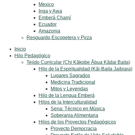
Mexico
Inga y Awa
Emberá Chamí
Ecuador
Amazonia
Resguardo Escopetera y Pirza
Inicio
Hilo Pedagógico
Tejido Curricular (Chi Kãkobe Ãbua Kãdai Baita)
Hilo de la Espiritualidad (Kãi-Baita Jaibiara)
Lugares Sagrados
Medicina Tradicional
Mitos y Leyendas
Hilo de la Lengua Emberá
Hilos de la Interculturalidad
Sena: Técnico en Música
Soberania Alimentaria
Hilos de los Proyectos Pedagógicos
Proyecto Democracia