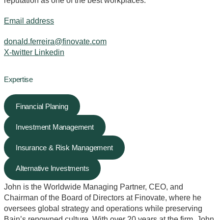
reputation as one of the best workplaces.”
Email address
donald.ferreira@finovate.com
X-twitter
Linkedin
Expertise
Financial Planing
Investment Management
Insurance & Risk Management
Alternative Investments
John is the Worldwide Managing Partner, CEO, and
Chairman of the Board of Directors at Finovate, where he
oversees global strategy and operations while preserving
Bain’s renowned culture. With over 20 years at the firm, John