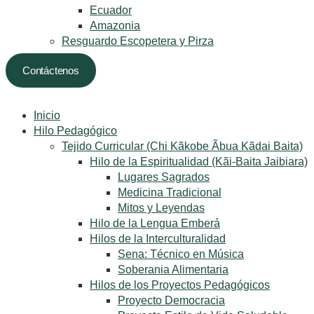
Ecuador
Amazonia
Resguardo Escopetera y Pirza
Contáctenos
Inicio
Hilo Pedagógico
Tejido Curricular (Chi Kãkobe Ãbua Kãdai Baita)
Hilo de la Espiritualidad (Kãi-Baita Jaibiara)
Lugares Sagrados
Medicina Tradicional
Mitos y Leyendas
Hilo de la Lengua Emberá
Hilos de la Interculturalidad
Sena: Técnico en Música
Soberania Alimentaria
Hilos de los Proyectos Pedagógicos
Proyecto Democracia