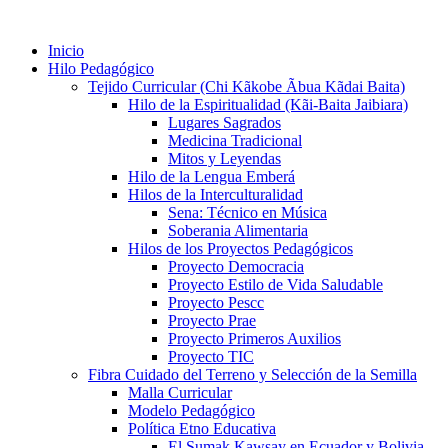
Inicio
Hilo Pedagógico
Tejido Curricular (Chi Kãkobe Ãbua Kãdai Baita)
Hilo de la Espiritualidad (Kãi-Baita Jaibiara)
Lugares Sagrados
Medicina Tradicional
Mitos y Leyendas
Hilo de la Lengua Emberá
Hilos de la Interculturalidad
Sena: Técnico en Música
Soberania Alimentaria
Hilos de los Proyectos Pedagógicos
Proyecto Democracia
Proyecto Estilo de Vida Saludable
Proyecto Pescc
Proyecto Prae
Proyecto Primeros Auxilios
Proyecto TIC
Fibra Cuidado del Terreno y Selección de la Semilla
Malla Curricular
Modelo Pedagógico
Política Etno Educativa
El Sumak Kawsay en Ecuador y Bolivia