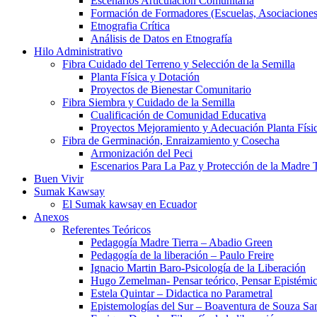
Escenarios Articulación Comunitaria
Formación de Formadores (Escuelas, Asociaciones
Etnografia Crítica
Análisis de Datos en Etnografía
Hilo Administrativo
Fibra Cuidado del Terreno y Selección de la Semilla
Planta Física y Dotación
Proyectos de Bienestar Comunitario
Fibra Siembra y Cuidado de la Semilla
Cualificación de Comunidad Educativa
Proyectos Mejoramiento y Adecuación Planta Físi
Fibra de Germinación, Enraizamiento y Cosecha
Armonización del Peci
Escenarios Para La Paz y Protección de la Madre T
Buen Vivir
Sumak Kawsay
El Sumak kawsay en Ecuador
Anexos
Referentes Teóricos
Pedagogía Madre Tierra – Abadio Green
Pedagogía de la liberación – Paulo Freire
Ignacio Martin Baro-Psicología de la Liberación
Hugo Zemelman- Pensar teórico, Pensar Epistémi
Estela Quintar – Didactica no Parametral
Epistemologías del Sur – Boaventura de Souza Sa