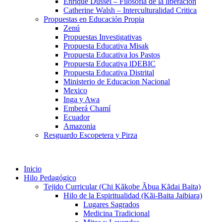
Enrique Dussel – Filosofía de la liberación
Catherine Walsh – Interculturalidad Critica
Propuestas en Educación Propia
Zenú
Propuestas Investigativas
Propuesta Educativa Misak
Propuesta Educativa los Pastos
Propuesta Educativa lDEBIC
Propuesta Educativa Distrital
Ministerio de Educacion Nacional
Mexico
Inga y Awa
Emberá Chamí
Ecuador
Amazonia
Resguardo Escopetera y Pirza
Inicio
Hilo Pedagógico
Tejido Curricular (Chi Kãkobe Ãbua Kãdai Baita)
Hilo de la Espiritualidad (Kãi-Baita Jaibiara)
Lugares Sagrados
Medicina Tradicional