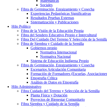
Matemáticas
Sociales
Fibra de Germinación, Enraizamiento y Cosecha
Experiencias Pedagógicas Significativas
Resultados Pruebas Externas
Sistematización y Publicaciones
Hilo Político
Fibra de la Visión de la Educación Propia
Fibra del Sendero Educativo Propio e Intercultural
Fibra Del Cuidado Del Terreno Y Selección de la Semill
Fibra de Siembra y Cuidado de la Semilla
Gobiernos propio
Normativa Internacional
Normativa Nacional
Sistema de Educación Indígena Propio
Fibra de Germinación, Enraizamiento y Cosecha
Escenarios Articulación Comunitaria
Formación de Formadores (Escuelas, Asociaciones
Etnografia Crítica
Análisis de Datos en Etnografía
Hilo Administrativo
Fibra Cuidado del Terreno y Selección de la Semilla
Planta Física y Dotación
Proyectos de Bienestar Comunitario
Fibra Siembra y Cuidado de la Semilla