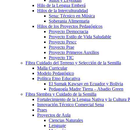
Mitos y Leyendas
Hilo de la Lengua Emberá
Hilos de la Interculturalidad
Sena: Técnico en Música
Soberania Alimentaria
Hilos de los Proyectos Pedagógicos
Proyecto Democracia
Proyecto Estilo de Vida Saludable
Proyecto Pescc
Proyecto Prae
Proyecto Primeros Auxilios
Proyecto TIC
Fibra Cuidado del Terreno y Selección de la Semilla
Malla Curricular
Modelo Pedagógico
Política Etno Educativa
El Sumak Kawsay en Ecuador y Bolivia
Pedagogía Madre Tierra – Abadio Green
Fibra Siembra y Cuidado de la Semilla
Fortalecimiento de la Lengua Nativa y la Cultura 
Innovación.Técnico Comercial Sena
Praes
Proyectos de Aula
Ciencias Naturales
Lenguaje