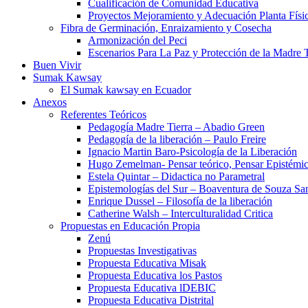
Cualificación de Comunidad Educativa
Proyectos Mejoramiento y Adecuación Planta Físi
Fibra de Germinación, Enraizamiento y Cosecha
Armonización del Peci
Escenarios Para La Paz y Protección de la Madre T
Buen Vivir
Sumak Kawsay
El Sumak kawsay en Ecuador
Anexos
Referentes Teóricos
Pedagogía Madre Tierra – Abadio Green
Pedagogía de la liberación – Paulo Freire
Ignacio Martin Baro-Psicología de la Liberación
Hugo Zemelman- Pensar teórico, Pensar Epistémi
Estela Quintar – Didactica no Parametral
Epistemologías del Sur – Boaventura de Souza Sa
Enrique Dussel – Filosofía de la liberación
Catherine Walsh – Interculturalidad Critica
Propuestas en Educación Propia
Zenú
Propuestas Investigativas
Propuesta Educativa Misak
Propuesta Educativa los Pastos
Propuesta Educativa lDEBIC
Propuesta Educativa Distrital