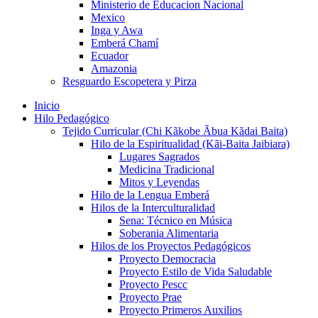
Ministerio de Educacion Nacional
Mexico
Inga y Awa
Emberá Chamí
Ecuador
Amazonia
Resguardo Escopetera y Pirza
Inicio
Hilo Pedagógico
Tejido Curricular (Chi Kãkobe Ãbua Kãdai Baita)
Hilo de la Espiritualidad (Kãi-Baita Jaibiara)
Lugares Sagrados
Medicina Tradicional
Mitos y Leyendas
Hilo de la Lengua Emberá
Hilos de la Interculturalidad
Sena: Técnico en Música
Soberania Alimentaria
Hilos de los Proyectos Pedagógicos
Proyecto Democracia
Proyecto Estilo de Vida Saludable
Proyecto Pescc
Proyecto Prae
Proyecto Primeros Auxilios