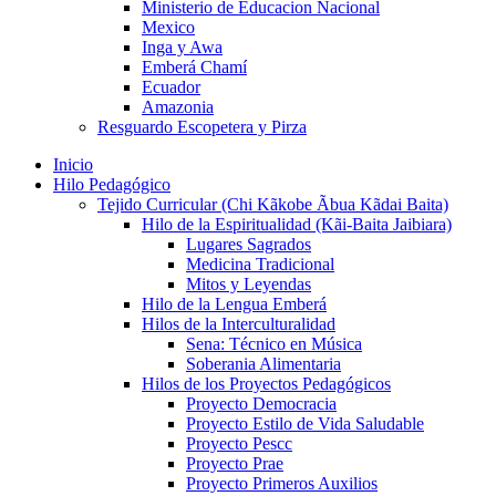
Ministerio de Educacion Nacional
Mexico
Inga y Awa
Emberá Chamí
Ecuador
Amazonia
Resguardo Escopetera y Pirza
Inicio
Hilo Pedagógico
Tejido Curricular (Chi Kãkobe Ãbua Kãdai Baita)
Hilo de la Espiritualidad (Kãi-Baita Jaibiara)
Lugares Sagrados
Medicina Tradicional
Mitos y Leyendas
Hilo de la Lengua Emberá
Hilos de la Interculturalidad
Sena: Técnico en Música
Soberania Alimentaria
Hilos de los Proyectos Pedagógicos
Proyecto Democracia
Proyecto Estilo de Vida Saludable
Proyecto Pescc
Proyecto Prae
Proyecto Primeros Auxilios