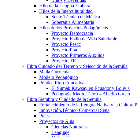
Mitos y Leyendas
Hilo de la Lengua Emberá
Hilos de la Interculturalidad
Sena: Técnico en Música
Soberania Alimentaria
Hilos de los Proyectos Pedagógicos
Proyecto Democracia
Proyecto Estilo de Vida Saludable
Proyecto Pescc
Proyecto Prae
Proyecto Primeros Auxilios
Proyecto TIC
Fibra Cuidado del Terreno y Selección de la Semilla
Malla Curricular
Modelo Pedagógico
Política Etno Educativa
El Sumak Kawsay en Ecuador y Bolivia
Pedagogía Madre Tierra – Abadio Green
Fibra Siembra y Cuidado de la Semilla
Fortalecimiento de la Lengua Nativa y la Cultura 
Innovación.Técnico Comercial Sena
Praes
Proyectos de Aula
Ciencias Naturales
Lenguaje