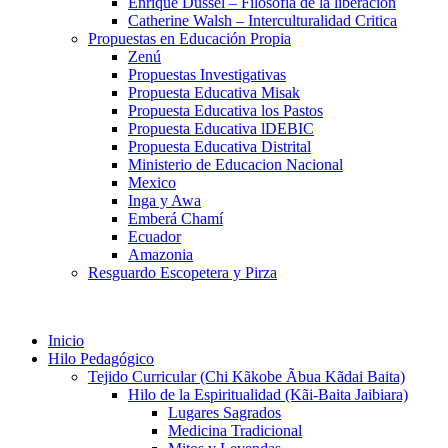
Enrique Dussel – Filosofía de la liberación
Catherine Walsh – Interculturalidad Critica
Propuestas en Educación Propia
Zenú
Propuestas Investigativas
Propuesta Educativa Misak
Propuesta Educativa los Pastos
Propuesta Educativa lDEBIC
Propuesta Educativa Distrital
Ministerio de Educacion Nacional
Mexico
Inga y Awa
Emberá Chamí
Ecuador
Amazonia
Resguardo Escopetera y Pirza
Inicio
Hilo Pedagógico
Tejido Curricular (Chi Kãkobe Ãbua Kãdai Baita)
Hilo de la Espiritualidad (Kãi-Baita Jaibiara)
Lugares Sagrados
Medicina Tradicional