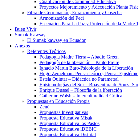
Cualificación de Comunidad Educativa
Proyectos Mejoramiento y Adecuación Planta Físi
Fibra de Germinación, Enraizamiento y Cosecha
Armonización del Peci
Escenarios Para La Paz y Protección de la Madre T
Buen Vivir
Sumak Kawsay
El Sumak kawsay en Ecuador
Anexos
Referentes Teóricos
Pedagogía Madre Tierra – Abadio Green
Pedagogía de la liberación – Paulo Freire
Ignacio Martin Baro-Psicología de la Liberación
Hugo Zemelman- Pensar teórico, Pensar Epistémi
Estela Quintar – Didactica no Parametral
Epistemologías del Sur – Boaventura de Souza Sa
Enrique Dussel – Filosofía de la liberación
Catherine Walsh – Interculturalidad Critica
Propuestas en Educación Propia
Zenú
Propuestas Investigativas
Propuesta Educativa Misak
Propuesta Educativa los Pastos
Propuesta Educativa lDEBIC
Propuesta Educativa Distrital