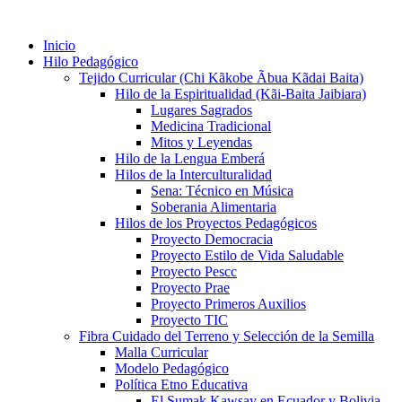
Inicio
Hilo Pedagógico
Tejido Curricular (Chi Kãkobe Ãbua Kãdai Baita)
Hilo de la Espiritualidad (Kãi-Baita Jaibiara)
Lugares Sagrados
Medicina Tradicional
Mitos y Leyendas
Hilo de la Lengua Emberá
Hilos de la Interculturalidad
Sena: Técnico en Música
Soberania Alimentaria
Hilos de los Proyectos Pedagógicos
Proyecto Democracia
Proyecto Estilo de Vida Saludable
Proyecto Pescc
Proyecto Prae
Proyecto Primeros Auxilios
Proyecto TIC
Fibra Cuidado del Terreno y Selección de la Semilla
Malla Curricular
Modelo Pedagógico
Política Etno Educativa
El Sumak Kawsay en Ecuador y Bolivia