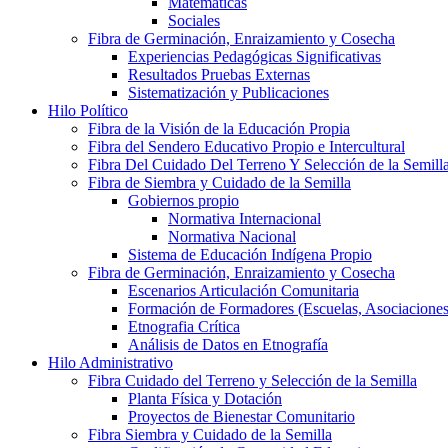
Matemáticas
Sociales
Fibra de Germinación, Enraizamiento y Cosecha
Experiencias Pedagógicas Significativas
Resultados Pruebas Externas
Sistematización y Publicaciones
Hilo Político
Fibra de la Visión de la Educación Propia
Fibra del Sendero Educativo Propio e Intercultural
Fibra Del Cuidado Del Terreno Y Selección de la Semill
Fibra de Siembra y Cuidado de la Semilla
Gobiernos propio
Normativa Internacional
Normativa Nacional
Sistema de Educación Indígena Propio
Fibra de Germinación, Enraizamiento y Cosecha
Escenarios Articulación Comunitaria
Formación de Formadores (Escuelas, Asociaciones
Etnografia Crítica
Análisis de Datos en Etnografía
Hilo Administrativo
Fibra Cuidado del Terreno y Selección de la Semilla
Planta Física y Dotación
Proyectos de Bienestar Comunitario
Fibra Siembra y Cuidado de la Semilla