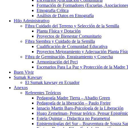
Escenarios Articulación Comunitaria
Formación de Formadores (Escuelas, Asociaciones
Etnografia Crítica
Análisis de Datos en Etnografía
Hilo Administrativo
Fibra Cuidado del Terreno y Selección de la Semilla
Planta Física y Dotación
Proyectos de Bienestar Comunitario
Fibra Siembra y Cuidado de la Semilla
Cualificación de Comunidad Educativa
Proyectos Mejoramiento y Adecuación Planta Físi
Fibra de Germinación, Enraizamiento y Cosecha
Armonización del Peci
Escenarios Para La Paz y Protección de la Madre T
Buen Vivir
Sumak Kawsay
El Sumak kawsay en Ecuador
Anexos
Referentes Teóricos
Pedagogía Madre Tierra – Abadio Green
Pedagogía de la liberación – Paulo Freire
Ignacio Martin Baro-Psicología de la Liberación
Hugo Zemelman- Pensar teórico, Pensar Epistémi
Estela Quintar – Didactica no Parametral
Epistemologías del Sur – Boaventura de Souza Sa