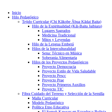
Inicio
Hilo Pedagógico
Tejido Curricular (Chi Kãkobe Ãbua Kãdai Baita)
Hilo de la Espiritualidad (Kãi-Baita Jaibiara)
Lugares Sagrados
Medicina Tradicional
Mitos y Leyendas
Hilo de la Lengua Emberá
Hilos de la Interculturalidad
Sena: Técnico en Música
Soberania Alimentaria
Hilos de los Proyectos Pedagógicos
Proyecto Democracia
Proyecto Estilo de Vida Saludable
Proyecto Pescc
Proyecto Prae
Proyecto Primeros Auxilios
Proyecto TIC
Fibra Cuidado del Terreno y Selección de la Semilla
Malla Curricular
Modelo Pedagógico
Política Etno Educativa
El Sumak Kawsay en Ecuador y Bolivia