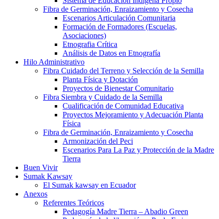
Sistema de Educación Indígena Propio
Fibra de Germinación, Enraizamiento y Cosecha
Escenarios Articulación Comunitaria
Formación de Formadores (Escuelas,
Asociaciones)
Etnografia Crítica
Análisis de Datos en Etnografía
Hilo Administrativo
Fibra Cuidado del Terreno y Selección de la Semilla
Planta Física y Dotación
Proyectos de Bienestar Comunitario
Fibra Siembra y Cuidado de la Semilla
Cualificación de Comunidad Educativa
Proyectos Mejoramiento y Adecuación Planta
Física
Fibra de Germinación, Enraizamiento y Cosecha
Armonización del Peci
Escenarios Para La Paz y Protección de la Madre
Tierra
Buen Vivir
Sumak Kawsay
El Sumak kawsay en Ecuador
Anexos
Referentes Teóricos
Pedagogía Madre Tierra – Abadio Green