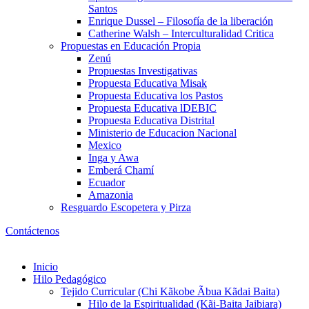
Santos
Enrique Dussel – Filosofía de la liberación
Catherine Walsh – Interculturalidad Critica
Propuestas en Educación Propia
Zenú
Propuestas Investigativas
Propuesta Educativa Misak
Propuesta Educativa los Pastos
Propuesta Educativa lDEBIC
Propuesta Educativa Distrital
Ministerio de Educacion Nacional
Mexico
Inga y Awa
Emberá Chamí
Ecuador
Amazonia
Resguardo Escopetera y Pirza
Contáctenos
Inicio
Hilo Pedagógico
Tejido Curricular (Chi Kãkobe Ãbua Kãdai Baita)
Hilo de la Espiritualidad (Kãi-Baita Jaibiara)