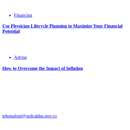
Financing
Use Physician Lifecycle Planning to Maximize Your Financial
Potential
Advise
How to Overcome the Impact of Inflation
Pueblo Indígena:
EMBERA CHAMI
Organización Nacional:
ORGANIZACIÓN NACIONAL
INDIGENA DE COLOMBIA · ONIC
iebonafont@sedcaldas.gov.co
Tel.:
608 854 6027
Móvil:
+57 312 718 4530