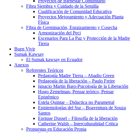
Proyectos de Bienestar Comunitario
Fibra Siembra y Cuidado de la Semilla
Cualificación de Comunidad Educativa
Proyectos Mejoramiento y Adecuación Planta
Física
Fibra de Germinación, Enraizamiento y Cosecha
Armonización del Peci
Escenarios Para La Paz y Protección de la Madre
Tierra
Buen Vivir
Sumak Kawsay
El Sumak kawsay en Ecuador
Anexos
Referentes Teóricos
Pedagogía Madre Tierra – Abadio Green
Pedagogía de la liberación – Paulo Freire
Ignacio Martin Baro-Psicología de la Liberación
Hugo Zemelman- Pensar teórico, Pensar
Epistémico
Estela Quintar – Didactica no Parametral
Epistemologías del Sur – Boaventura de Souza
Santos
Enrique Dussel – Filosofía de la liberación
Catherine Walsh – Interculturalidad Critica
Propuestas en Educación Propia