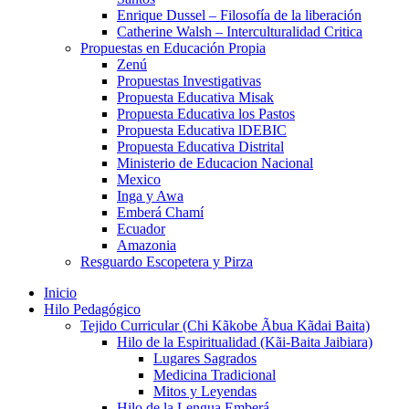
Enrique Dussel – Filosofía de la liberación
Catherine Walsh – Interculturalidad Critica
Propuestas en Educación Propia
Zenú
Propuestas Investigativas
Propuesta Educativa Misak
Propuesta Educativa los Pastos
Propuesta Educativa lDEBIC
Propuesta Educativa Distrital
Ministerio de Educacion Nacional
Mexico
Inga y Awa
Emberá Chamí
Ecuador
Amazonia
Resguardo Escopetera y Pirza
Inicio
Hilo Pedagógico
Tejido Curricular (Chi Kãkobe Ãbua Kãdai Baita)
Hilo de la Espiritualidad (Kãi-Baita Jaibiara)
Lugares Sagrados
Medicina Tradicional
Mitos y Leyendas
Hilo de la Lengua Emberá