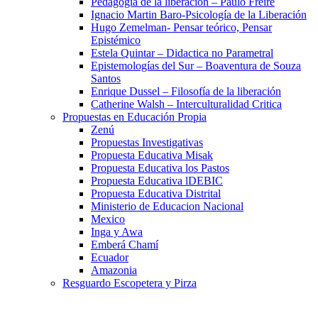
Pedagogía de la liberación – Paulo Freire
Ignacio Martin Baro-Psicología de la Liberación
Hugo Zemelman- Pensar teórico, Pensar
Epistémico
Estela Quintar – Didactica no Parametral
Epistemologías del Sur – Boaventura de Souza
Santos
Enrique Dussel – Filosofía de la liberación
Catherine Walsh – Interculturalidad Critica
Propuestas en Educación Propia
Zenú
Propuestas Investigativas
Propuesta Educativa Misak
Propuesta Educativa los Pastos
Propuesta Educativa lDEBIC
Propuesta Educativa Distrital
Ministerio de Educacion Nacional
Mexico
Inga y Awa
Emberá Chamí
Ecuador
Amazonia
Resguardo Escopetera y Pirza