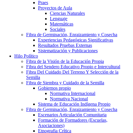
Praes
Proyectos de Aula
Ciencias Naturales
Lenguaje
Matemáticas
Sociales
Fibra de Germinación, Enraizamiento y Cosecha
Experiencias Pedagógicas Significativas
Resultados Pruebas Externas
Sistematización y Publicaciones
Hilo Político
Fibra de la Visión de la Educación Propia
Fibra del Sendero Educativo Propio e Intercultural
Fibra Del Cuidado Del Terreno Y Selección de la
Semilla
Fibra de Siembra y Cuidado de la Semilla
Gobiernos propio
Normativa Internacional
Normativa Nacional
Sistema de Educación Indígena Propio
Fibra de Germinación, Enraizamiento y Cosecha
Escenarios Articulación Comunitaria
Formación de Formadores (Escuelas,
Asociaciones)
Etnografia Crítica