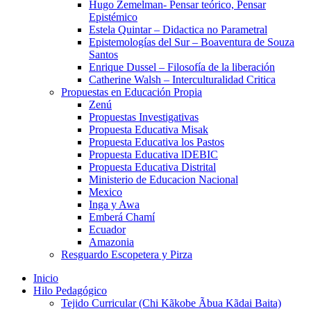
Hugo Zemelman- Pensar teórico, Pensar
Epistémico
Estela Quintar – Didactica no Parametral
Epistemologías del Sur – Boaventura de Souza
Santos
Enrique Dussel – Filosofía de la liberación
Catherine Walsh – Interculturalidad Critica
Propuestas en Educación Propia
Zenú
Propuestas Investigativas
Propuesta Educativa Misak
Propuesta Educativa los Pastos
Propuesta Educativa lDEBIC
Propuesta Educativa Distrital
Ministerio de Educacion Nacional
Mexico
Inga y Awa
Emberá Chamí
Ecuador
Amazonia
Resguardo Escopetera y Pirza
Inicio
Hilo Pedagógico
Tejido Curricular (Chi Kãkobe Ãbua Kãdai Baita)