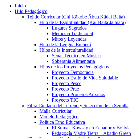
Inicio
Hilo Pedagógico
Tejido Curricular (Chi Kãkobe Ãbua Kãdai Baita)
Hilo de la Espiritualidad (Kãi-Baita Jaibiara)
Lugares Sagrados
Medicina Tradicional
Mitos y Leyendas
Hilo de la Lengua Emberá
Hilos de la Interculturalidad
Sena: Técnico en Música
Soberania Alimentaria
Hilos de los Proyectos Pedagógicos
Proyecto Democracia
Proyecto Estilo de Vida Saludable
Proyecto Pescc
Proyecto Prae
Proyecto Primeros Auxilios
Proyecto TIC
Fibra Cuidado del Terreno y Selección de la Semilla
Malla Curricular
Modelo Pedagógico
Política Etno Educativa
El Sumak Kawsay en Ecuador y Bolivia
Pedagogía Madre Tierra – Abadio Green