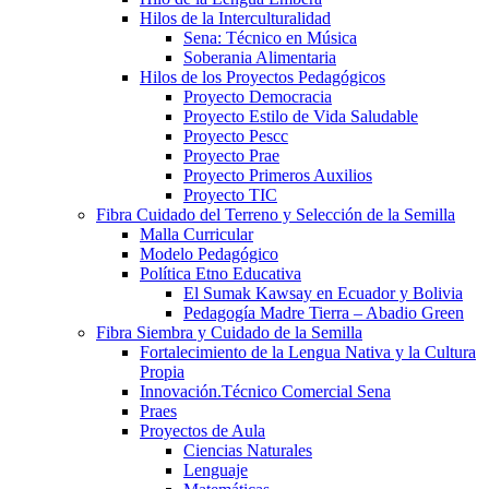
Hilos de la Interculturalidad
Sena: Técnico en Música
Soberania Alimentaria
Hilos de los Proyectos Pedagógicos
Proyecto Democracia
Proyecto Estilo de Vida Saludable
Proyecto Pescc
Proyecto Prae
Proyecto Primeros Auxilios
Proyecto TIC
Fibra Cuidado del Terreno y Selección de la Semilla
Malla Curricular
Modelo Pedagógico
Política Etno Educativa
El Sumak Kawsay en Ecuador y Bolivia
Pedagogía Madre Tierra – Abadio Green
Fibra Siembra y Cuidado de la Semilla
Fortalecimiento de la Lengua Nativa y la Cultura
Propia
Innovación.Técnico Comercial Sena
Praes
Proyectos de Aula
Ciencias Naturales
Lenguaje