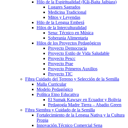
Hilo de la Espiritualidad (Kãi-Baita Jaibiara)
Lugares Sagrados
Medicina Tradicional
Mitos y Leyendas
Hilo de la Lengua Emberá
Hilos de la Interculturalidad
Sena: Técnico en Música
Soberania Alimentaria
Hilos de los Proyectos Pedagógicos
Proyecto Democracia
Proyecto Estilo de Vida Saludable
Proyecto Pescc
Proyecto Prae
Proyecto Primeros Auxilios
Proyecto TIC
Fibra Cuidado del Terreno y Selección de la Semilla
Malla Curricular
Modelo Pedagógico
Política Etno Educativa
El Sumak Kawsay en Ecuador y Bolivia
Pedagogía Madre Tierra – Abadio Green
Fibra Siembra y Cuidado de la Semilla
Fortalecimiento de la Lengua Nativa y la Cultura
Propia
Innovación.Técnico Comercial Sena