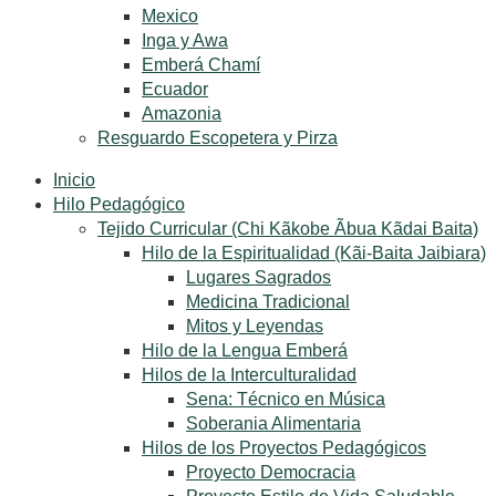
Mexico
Inga y Awa
Emberá Chamí
Ecuador
Amazonia
Resguardo Escopetera y Pirza
Inicio
Hilo Pedagógico
Tejido Curricular (Chi Kãkobe Ãbua Kãdai Baita)
Hilo de la Espiritualidad (Kãi-Baita Jaibiara)
Lugares Sagrados
Medicina Tradicional
Mitos y Leyendas
Hilo de la Lengua Emberá
Hilos de la Interculturalidad
Sena: Técnico en Música
Soberania Alimentaria
Hilos de los Proyectos Pedagógicos
Proyecto Democracia