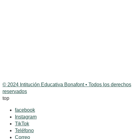
Tel.:
608 854 6027
Móvil:
+57 312 718 4530
Departamento:
CALDAS
Municipio:
RIOSUCIO
Nombre del Rector:
Mag. Elcy Viviana Morales Hoyos
Nombre gobernador del Resguardo:
Diego Ferney Bañol
Guapacha
© 2024 Intitución Educativa Bonafont • Todos los derechos
reservados
top
facebook
Instagram
TikTok
Teléfono
Correo