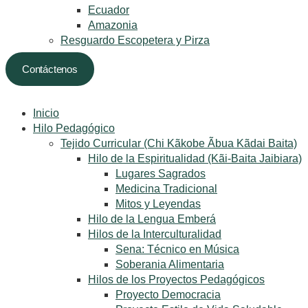
Ecuador
Amazonia
Resguardo Escopetera y Pirza
Contáctenos
Inicio
Hilo Pedagógico
Tejido Curricular (Chi Kãkobe Ãbua Kãdai Baita)
Hilo de la Espiritualidad (Kãi-Baita Jaibiara)
Lugares Sagrados
Medicina Tradicional
Mitos y Leyendas
Hilo de la Lengua Emberá
Hilos de la Interculturalidad
Sena: Técnico en Música
Soberania Alimentaria
Hilos de los Proyectos Pedagógicos
Proyecto Democracia