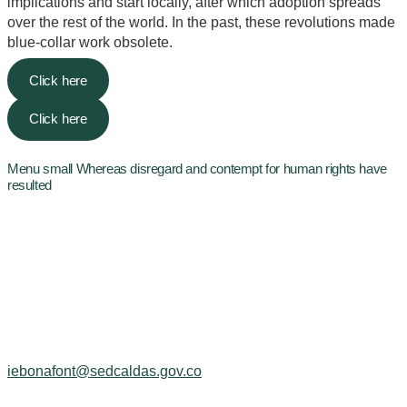
implications and start locally, after which adoption spreads
over the rest of the world. In the past, these revolutions made
blue-collar work obsolete.
Click here
Click here
Menu small Whereas disregard and contempt for human rights have
resulted
Pueblo Indígena:
EMBERA CHAMI
Organización Nacional:
ORGANIZACIÓN NACIONAL
INDIGENA DE COLOMBIA · ONIC
iebonafont@sedcaldas.gov.co